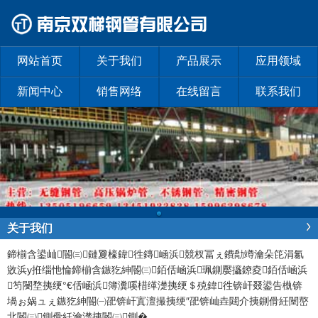
网站首页
关于我们
产品展示
应用领域
新闻中心
销售网络
在线留言
联系我们
关于我们
鍗椾含鍙屾閽㈢鏈夐檺鍏徃
鏄崡浜競杈冨ぇ鐨勪竴瀹朵笓涓氱
敓浜у拰缁忚惀鍗椾含鏃犵紳閽㈢銆佸崡浜珮鍘嬮攨鐐夌銆佸崡浜
笉閿堥挗绠°€佸崡浜簿瀵嗘棤缂濋挗绠＄殑鍏徃锛屽叕鍙告槸锛
堝ぉ娲ュぇ鏃犵紳閽㈠巶锛屽寘澶撮挗绠″巶锛屾垚閮介挗鍘傦紝闉嶅
北閽㈢鍘傦紝瀹濋挗閽㈢鍘�
...