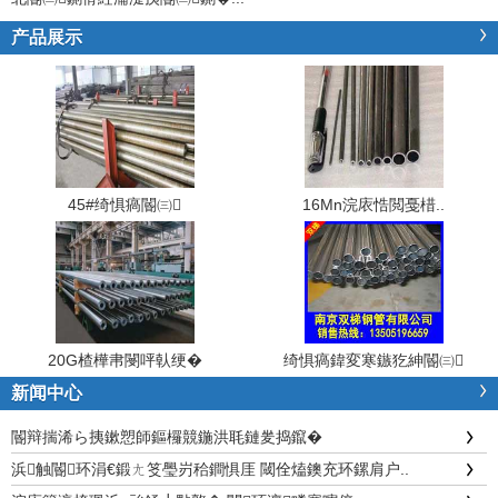
产品展示
45#绮惧瘑閽㈢
16Mn浣庡悎閲戞棤..
20G楂樺帇閿呯倝绠�
绮惧瘑鍏変寒鏃犵紳閽㈢
新闻中心
閽辩揣浠ら挗鏉愬師鏂欏競鍦洪毦鏈夎捣鑹�
浜触閽环涓€鍛ㄤ笅璺岃秴鐧惧厓 閾佺熆鐭充环鏍肩户..