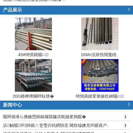
产品展示
45#绮惧瘑閽㈢
16Mn浣庡悎閲戞棤..
20G楂樺帇閿呯倝绠�
绮惧瘑鍏変寒鏃犵紳閽㈢
新闻中心
閽辩揣浠ら挗鏉愬師鏂欏競鍦洪毦鏈夎捣鑹�
浜触閽环涓€鍛ㄤ笅璺岃秴鐧惧厓 閾佺熆鐭充环鏍肩户..