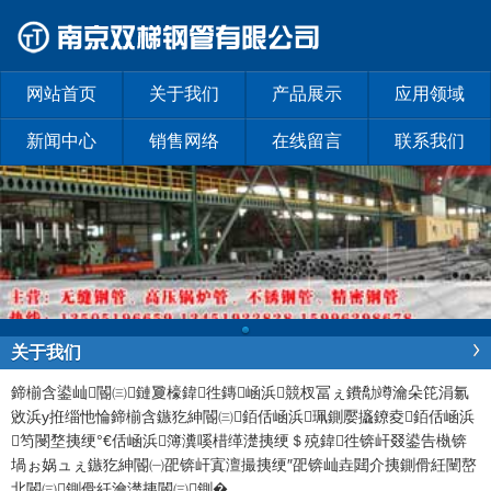
网站首页
关于我们
产品展示
应用领域
新闻中心
销售网络
在线留言
联系我们
关于我们
鍗椾含鍙屾閽㈢鏈夐檺鍏徃
鏄崡浜競杈冨ぇ鐨勪竴瀹朵笓涓氱
敓浜у拰缁忚惀鍗椾含鏃犵紳閽㈢銆佸崡浜珮鍘嬮攨鐐夌銆佸崡浜
笉閿堥挗绠°€佸崡浜簿瀵嗘棤缂濋挗绠＄殑鍏徃锛屽叕鍙告槸锛
堝ぉ娲ュぇ鏃犵紳閽㈠巶锛屽寘澶撮挗绠″巶锛屾垚閮介挗鍘傦紝闉嶅
北閽㈢鍘傦紝瀹濋挗閽㈢鍘�
...