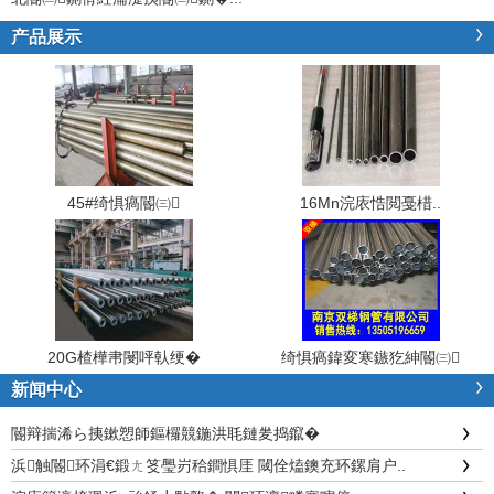
产品展示
45#绮惧瘑閽㈢
16Mn浣庡悎閲戞棤..
20G楂樺帇閿呯倝绠�
绮惧瘑鍏変寒鏃犵紳閽㈢
新闻中心
閽辩揣浠ら挗鏉愬師鏂欏競鍦洪毦鏈夎捣鑹�
浜触閽环涓€鍛ㄤ笅璺岃秴鐧惧厓 閾佺熆鐭充环鏍肩户..