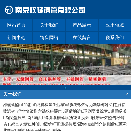
网站首页
关于我们
产品展示
应用领域
新闻中心
销售网络
在线留言
联系我们
关于我们
鍗椾含鍙屾閽㈢鏈夐檺鍏徃
鏄崡浜競杈冨ぇ鐨勪竴瀹朵笓涓氱
敓浜у拰缁忚惀鍗椾含鏃犵紳閽㈢銆佸崡浜珮鍘嬮攨鐐夌銆佸崡浜
笉閿堥挗绠°€佸崡浜簿瀵嗘棤缂濋挗绠＄殑鍏徃锛屽叕鍙告槸锛
堝ぉ娲ュぇ鏃犵紳閽㈠巶锛屽寘澶撮挗绠″巶锛屾垚閮介挗鍘傦紝闉嶅
北閽㈢鍘傦紝瀹濋挗閽㈢鍘�
...