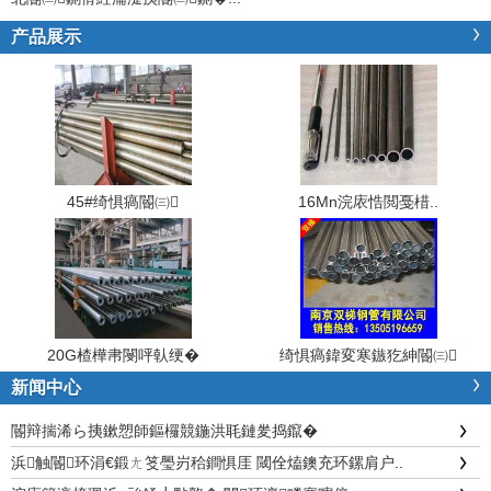
产品展示
45#绮惧瘑閽㈢
16Mn浣庡悎閲戞棤..
20G楂樺帇閿呯倝绠�
绮惧瘑鍏変寒鏃犵紳閽㈢
新闻中心
閽辩揣浠ら挗鏉愬師鏂欏競鍦洪毦鏈夎捣鑹�
浜触閽环涓€鍛ㄤ笅璺岃秴鐧惧厓 閾佺熆鐭充环鏍肩户..