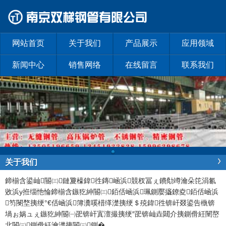
网站首页
关于我们
产品展示
应用领域
新闻中心
销售网络
在线留言
联系我们
关于我们
鍗椾含鍙屾閽㈢鏈夐檺鍏徃
鏄崡浜競杈冨ぇ鐨勪竴瀹朵笓涓氱
敓浜у拰缁忚惀鍗椾含鏃犵紳閽㈢銆佸崡浜珮鍘嬮攨鐐夌銆佸崡浜
笉閿堥挗绠°€佸崡浜簿瀵嗘棤缂濋挗绠＄殑鍏徃锛屽叕鍙告槸锛
堝ぉ娲ュぇ鏃犵紳閽㈠巶锛屽寘澶撮挗绠″巶锛屾垚閮介挗鍘傦紝闉嶅
北閽㈢鍘傦紝瀹濋挗閽㈢鍘�
...